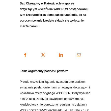
Sąd Okręgowy w Katowicach w sporze
dotyczącym wskaźnika WIBOR. W postępowaniu
tym kredytobiorca domagał się ustalenia, że na
oprocentowanie kredytu składa się wyłącznie
marża banku.
Jakie argumenty podnosił powód?
Przede wszystkim żądanie uzasadniano brakiem
związania postanowieniami umownymi dotyczącymi
wskaźnika referencyjnego WIBOR 6M, który wynikać
miał z faktu, że przed zawarciem umowy kredytu
kredytobiorcy nie doręczono regulaminu ustalania
WIBOR przez GPW Benchmark S.A. (art. 384 § 1 i 2