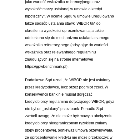
jako wartość wskaźnika referencyjnego oraz
wysokość marży ustalonej w umowie o kredyt
hipoteczny”. W ocenie Sądu w umowie uregulowano
także sposób ustalania stawki WIBOR 6M do
określenia wysokości oprocentowania, a także
odniesiono się do mechanizmu ustalania samego
wskaźnika referencyjnego (odsyłając do wartości
wskaźnika oraz relewantnego regulaminu
znajdujących się na stronie internetowej
https://gpwbenchmark.pl
).
Dodatkowo Sąd uznał, że WIBOR nie jest ustalany
przez kredytodawcę, lecz przez podmiot trzeci. W
konsekwencji bank nie musiał doręczać
kredytobiorcy regulaminu dotyczącego WIBOR, gdyż
nie był on „ustalany” przez bank. Ponadto Sąd
zwrócił uwagę, że nie może być mowy o obciążeniu
kredytobiorcy nieograniczonym ryzykiem zmiany
stopy procentowej, ponieważ umowa przewidywała,
że oprocentowanie kredytu nie może przekroczyć w