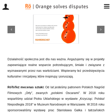
Przejdź
do
zawartości
Działalność społeczna jest dla nas ważna. Angażujemy się w projekty
zapewniające realne wsparcie potrzebującym, śmiałe i związane z
wyznawanymi przez nas wartościami. Wspieramy też przedsięwzięcia
kulturalne i inicjatywy, które inspirują i poruszają.
RöToTeż mecenas sztuki:
Od lat jesteśmy patronem Polskich Nagród
Filmowych „Orły”, zwanych „polskimi Oscarami”. W 2018 roku
wsparliśmy udział Piotra Uklańskiego w wystawie „Krzycząc: Polska!
Niepodległa 2018” w Muzeum Narodowym w Warszawie. W 2016 roku
sponsorowaliśmy wystawę prac Stanisława Gałka i tatrzańskich