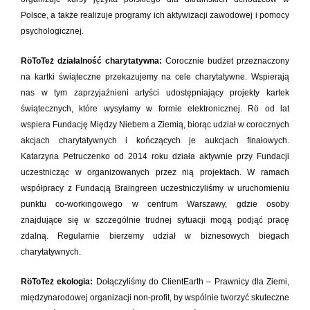
Polsce, a także realizuje programy ich aktywizacji zawodowej i pomocy
psychologicznej.
RöToTeż działalność charytatywna:
Corocznie budżet przeznaczony
na kartki świąteczne przekazujemy na cele charytatywne. Wspierają
nas w tym zaprzyjaźnieni artyści udostępniający projekty kartek
świątecznych, które wysyłamy w formie elektronicznej. Rö od lat
wspiera Fundację Między Niebem a Ziemią, biorąc udział w corocznych
akcjach charytatywnych i kończących je aukcjach finałowych.
Katarzyna Petruczenko od 2014 roku działa aktywnie przy Fundacji
uczestnicząc w organizowanych przez nią projektach. W ramach
współpracy z Fundacją Braingreen uczestniczyliśmy w uruchomieniu
punktu co-workingowego w centrum Warszawy, gdzie osoby
znajdujące się w szczególnie trudnej sytuacji mogą podjąć pracę
zdalną. Regularnie bierzemy udział w biznesowych biegach
charytatywnych.
RöToTeż ekologia:
Dołączyliśmy do ClientEarth – Prawnicy dla Ziemi,
międzynarodowej organizacji non-profit, by wspólnie tworzyć skuteczne