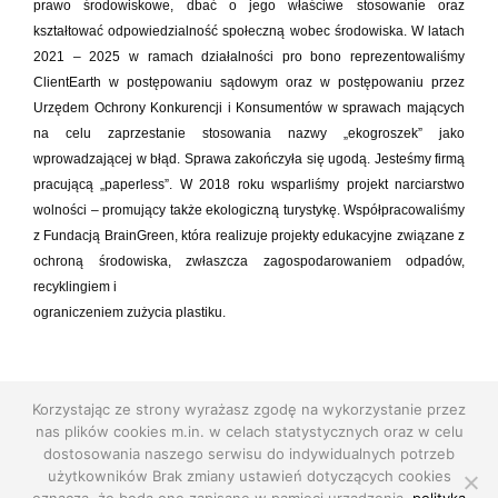
prawo środowiskowe, dbać o jego właściwe stosowanie oraz
kształtować odpowiedzialność społeczną wobec środowiska. W latach
2021 – 2025 w ramach działalności pro bono reprezentowaliśmy
ClientEarth w postępowaniu sądowym oraz w postępowaniu przez
Urzędem Ochrony Konkurencji i Konsumentów w sprawach mających
na celu zaprzestanie stosowania nazwy „ekogroszek” jako
wprowadzającej w błąd. Sprawa zakończyła się ugodą. Jesteśmy firmą
pracującą „paperless”. W 2018 roku wsparliśmy projekt narciarstwo
wolności – promujący także ekologiczną turystykę. Współpracowaliśmy
z Fundacją BrainGreen, która realizuje projekty edukacyjne związane z
ochroną środowiska, zwłaszcza zagospodarowaniem odpadów,
recyklingiem i
ograniczeniem zużycia plastiku.
Korzystając ze strony wyrażasz zgodę na wykorzystanie przez
nas plików cookies m.in. w celach statystycznych oraz w celu
dostosowania naszego serwisu do indywidualnych potrzeb
użytkowników Brak zmiany ustawień dotyczących cookies