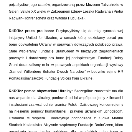
pejzażystów jego czasów, organizowaną przez Muzeum Tatrzańskie w
Galerii Sztuki XX wieku w Zakopanem (zbiory Leszka Radwana i Piotra
Radwan-Röhrenschefa oraz Witolda Huculaka).
RöToTeż praca pro bono:
Przyłączyliśmy się do międzynarodowej
inicjatywy United for Ukraine, w ramach której udzielamy porad pro
bono obywatelom Ukrainy w sprawach dotyczących polskiego prawa.
Stale wspieramy Fundację BrainGreen w bieżących zagadnieniach
prawnych i doradzamy pro bono jej podopiecznym. Fundacji Dobry
Grunt doradzaliśmy m.in. w prawnych aspektach organizacji wystawy
„Samuel Willenberg Bohater Dwóch Narodów” w budynku sejmu RP.
Pomagaliśmy założyć Fundację Voices from Ukraine.
RöToTeż pomoc obywatelom Ukrainy:
Szczególne znaczenie ma dla
nas wsparcie dla Ukrainy, ponieważ od lat współpracujemy z firmami i
instytucjami zza wschodniej granicy Polski. Dziś uwagę koncentrujemy
na niesieniu pomocy humanitarnej i prawnej ukraińskim uchodźcom.
Działania te wspiera i koordynuje pochodząca z Kijowa Marina
Skarbek-Kozietulska. Aktywnie wspieramy Fundację BrainGreen, która
organizuje kursy języka polskiego dla ukraińskich uchodźców w