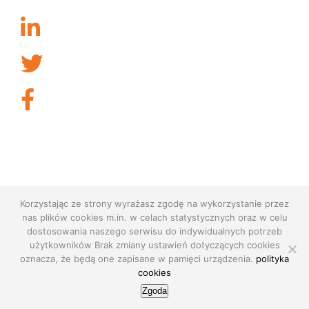
Korzystając ze strony wyrażasz zgodę na wykorzystanie przez
nas plików cookies m.in. w celach statystycznych oraz w celu
dostosowania naszego serwisu do indywidualnych potrzeb
użytkowników Brak zmiany ustawień dotyczących cookies
oznacza, że będą one zapisane w pamięci urządzenia.
polityka
cookies
© Copyright
2026 | realizacja:
AdEngine
| All Rights Reserved |
polityka prywatności
|
privacy policy
Zgoda