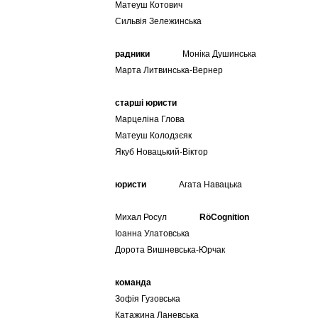
Матеуш Котович
Сильвія Зележинська
радники
Mоніка Душинська
Марта Литвинська-Вернер
старші юристи
Марцеліна Глова
Матеуш Колодзєяк
Якуб Новацький-Вiктор
юристи
Агата Навацька
Михал Росул
RöCognition
Іоанна Улатовська
Дорота Вишневська-Юрчак
команда
Зофія Гузовська
Катажина Ланевська