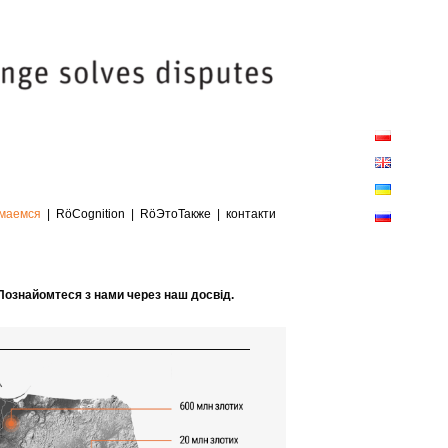
Close
Sliding
Bar
Area
акти
имаемся
RöCognition
RöЭтоТакже
контакти
 Познайомтеся з нами через наш досвід.