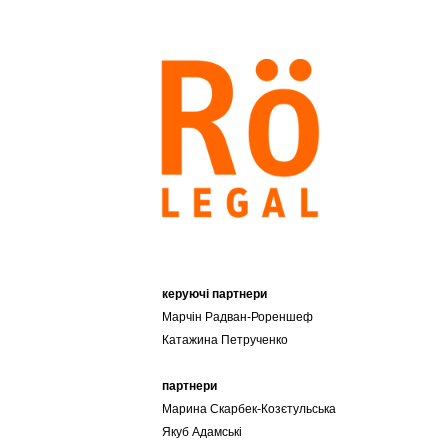
Skip
to
content
керуючі партнери
Марчін Радван-Рореншеф
Катажина Петрученко
партнери
Марина Скарбек-Козєтульська
Якуб Адамські