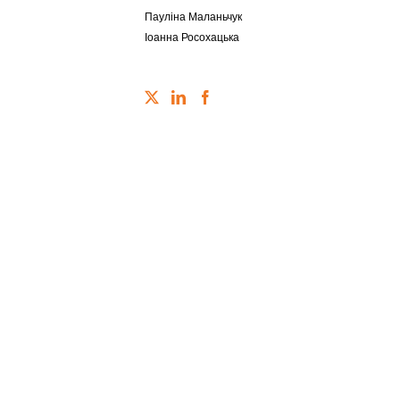
Пауліна Маланьчук
Іоанна Росохацька