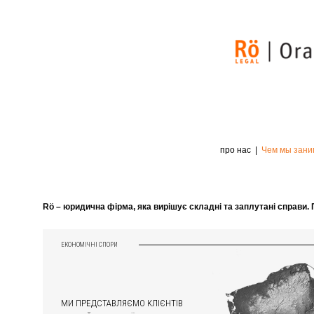
про нас
Чем мы занимаемся
RöCognition
RöЭтоТакже
конт
про нас
Чем мы зан
Rö – юридична фірма, яка вирішує складні та заплутані справи.
ЕКОНОМІЧНІ СПОРИ
МИ ПРЕДСТАВЛЯЄМО КЛІЄНТІВ