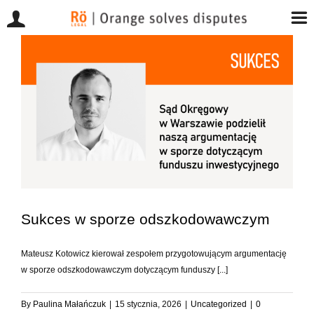
Przejdź
do
zawartości
Sukces w sporze odszkodowawczym
Mateusz Kotowicz kierował zespołem przygotowującym argumentację
w sporze odszkodowawczym dotyczącym funduszy [...]
By
Paulina Małańczuk
|
15 stycznia, 2026
|
Uncategorized
|
0