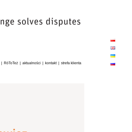
Close
Sliding
Bar
Area
RöToTeż
aktualności
kontakt
strefa klienta