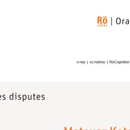
o nas
co robimy
RöCognition