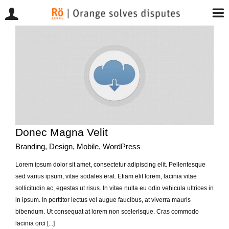
Przejdź
do
zawartości
Donec Magna Velit
Branding
,
Design
,
Mobile
,
WordPress
Lorem ipsum dolor sit amet, consectetur adipiscing elit. Pellentesque
sed varius ipsum, vitae sodales erat. Etiam elit lorem, lacinia vitae
sollicitudin ac, egestas ut risus. In vitae nulla eu odio vehicula ultrices in
in ipsum. In porttitor lectus vel augue faucibus, at viverra mauris
bibendum. Ut consequat at lorem non scelerisque. Cras commodo
lacinia orci [...]