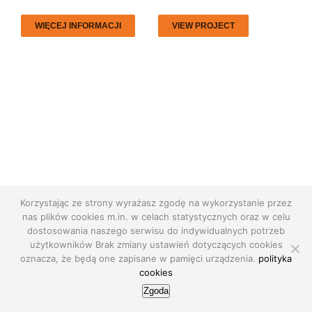
WIĘCEJ INFORMACJI
VIEW PROJECT
Korzystając ze strony wyrażasz zgodę na wykorzystanie przez
nas plików cookies m.in. w celach statystycznych oraz w celu
dostosowania naszego serwisu do indywidualnych potrzeb
© Copyright
2026 | realizacja:
AdEngine
| All Rights Reserved |
użytkowników Brak zmiany ustawień dotyczących cookies
polityka prywatności
|
privacy policy
oznacza, że będą one zapisane w pamięci urządzenia.
polityka
cookies
Zgoda