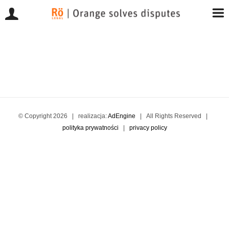
Przejdź
do
zawartości
© Copyright
2026 | realizacja:
AdEngine
| All Rights Reserved |
polityka prywatności
|
privacy policy