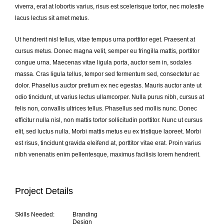
viverra, erat at lobortis varius, risus est scelerisque tortor, nec molestie
lacus lectus sit amet metus.
Ut hendrerit nisl tellus, vitae tempus urna porttitor eget. Praesent at
cursus metus. Donec magna velit, semper eu fringilla mattis, porttitor
congue urna. Maecenas vitae ligula porta, auctor sem in, sodales
massa. Cras ligula tellus, tempor sed fermentum sed, consectetur ac
dolor. Phasellus auctor pretium ex nec egestas. Mauris auctor ante ut
odio tincidunt, ut varius lectus ullamcorper. Nulla purus nibh, cursus at
felis non, convallis ultrices tellus. Phasellus sed mollis nunc. Donec
efficitur nulla nisl, non mattis tortor sollicitudin porttitor. Nunc ut cursus
elit, sed luctus nulla. Morbi mattis metus eu ex tristique laoreet. Morbi
est risus, tincidunt gravida eleifend at, porttitor vitae erat. Proin varius
nibh venenatis enim pellentesque, maximus facilisis lorem hendrerit.
Project Details
Skills Needed:
Branding
Design