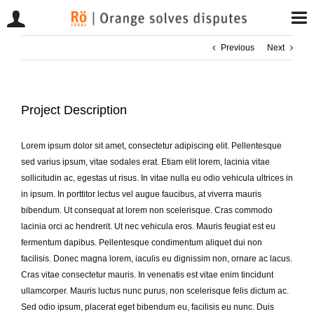
Przejdź
Previous
Next
do
zawartości
Project Description
Lorem ipsum dolor sit amet, consectetur adipiscing elit. Pellentesque
sed varius ipsum, vitae sodales erat. Etiam elit lorem, lacinia vitae
sollicitudin ac, egestas ut risus. In vitae nulla eu odio vehicula ultrices in
in ipsum. In porttitor lectus vel augue faucibus, at viverra mauris
bibendum. Ut consequat at lorem non scelerisque. Cras commodo
lacinia orci ac hendrerit. Ut nec vehicula eros. Mauris feugiat est eu
fermentum dapibus. Pellentesque condimentum aliquet dui non
facilisis. Donec magna lorem, iaculis eu dignissim non, ornare ac lacus.
Cras vitae consectetur mauris. In venenatis est vitae enim tincidunt
ullamcorper. Mauris luctus nunc purus, non scelerisque felis dictum ac.
Sed odio ipsum, placerat eget bibendum eu, facilisis eu nunc. Duis