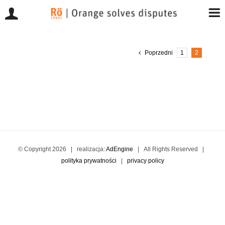
Przejdź
do
Poprzedni
1
2
zawartości
© Copyright
2026 | realizacja:
AdEngine
| All Rights Reserved |
polityka prywatności
|
privacy policy